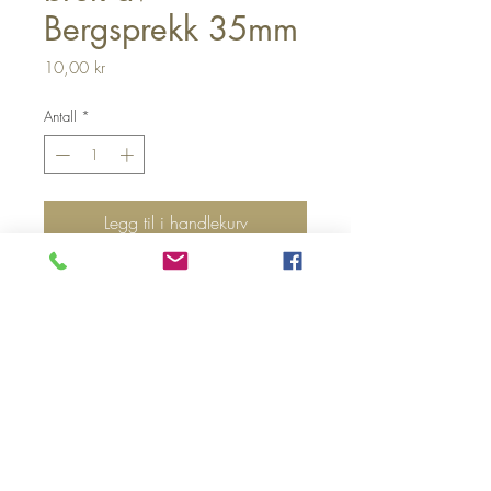
Bergsprekk 35mm
Pris
10,00 kr
Antall
*
Legg til i handlekurv
Passer perfekt til bruk sammen
med bergsprekk.